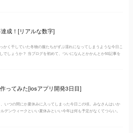
達成！[リアルな数字]
っかく干していた冬物の服たちがずぶ濡れになってしまうような今日こ
しでしょうか？ 当ブログを初めて、ついになんとかかんとか50記事を
ってみた[iosアプリ開発3日目]
き、いつの間にか夏休みに入ってしまった今日この頃。みなさんはいか
ールデンウィークといい夏休みといい今年は何も予定がなくてつらい。