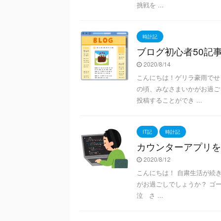
挑戦を ...
時計記
ブログ初心者50記事
2020/8/14
こんにちは！ゲリラ豪雨でせ
の頃、みなさまいかがお過ご
投稿することができ ...
IT記
時計記
カウンターアプリを作
2020/8/12
こんにちは！ 自粛生活が続
がお過ごしでしょうか？ ゴ
泣 さ ...