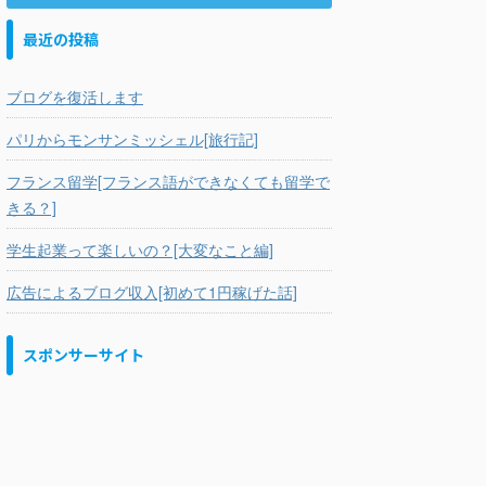
最近の投稿
ブログを復活します
パリからモンサンミッシェル[旅行記]
フランス留学[フランス語ができなくても留学で
きる？]
学生起業って楽しいの？[大変なこと編]
広告によるブログ収入[初めて1円稼げた話]
スポンサーサイト