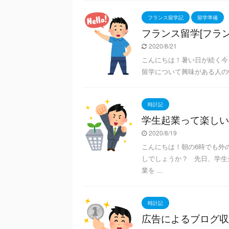
フランス留学記
留学準備
フランス留学[フラ
2020/8/21
こんにちは！暑い日が続く今
留学について興味がある人の中
時計記
学生起業って楽しい
2020/8/19
こんにちは！朝の6時でも外
しでしょうか？ 先日、学生
業を ...
時計記
広告によるブログ収