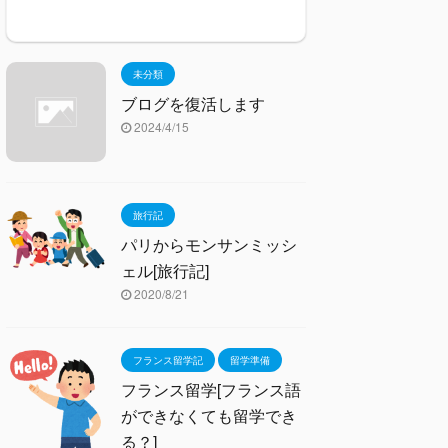
未分類
ブログを復活します
2024/4/15
旅行記
パリからモンサンミッシ
ェル[旅行記]
2020/8/21
フランス留学記
留学準備
フランス留学[フランス語
ができなくても留学でき
る？]