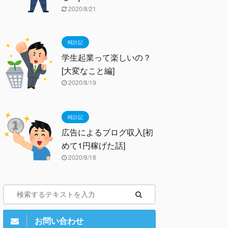
2020/8/21
時計記
学生起業って楽しいの？
[大変なこと編]
2020/8/19
時計記
広告によるブログ収入[初
めて1円稼げた話]
2020/8/18
お問い合わせ