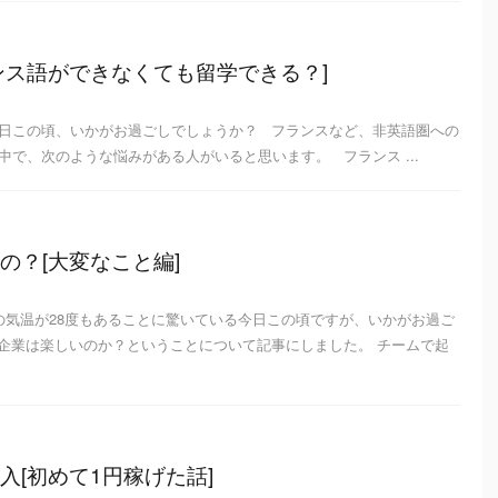
ンス語ができなくても留学できる？]
日この頃、いかがお過ごしでしょうか？ フランスなど、非英語圏への
で、次のような悩みがある人がいると思います。 フランス ...
の？[大変なこと編]
の気温が28度もあることに驚いている今日この頃ですが、いかがお過ご
企業は楽しいのか？ということについて記事にしました。 チームで起
入[初めて1円稼げた話]