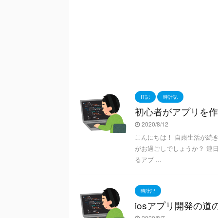
IT記
時計記
初心者がアプリを作っ
2020/8/12
こんにちは！ 自粛生活が続
がお過ごしでしょうか？ 連
るアプ ...
時計記
iosアプリ開発の道の
2020/8/7